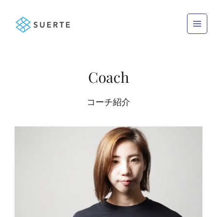
内
Main
容
Men
を
ス
キ
ッ
Coach
プ
コーチ紹介