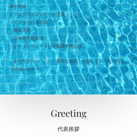
選手実績
・ジュニアオリンピック入賞
・インターハイ入賞
・国体入賞
・日本選手権出場
・オープンウォーター全豪選手権出場
「また行きたい！」と「着実な成長」を感じていただけるよ
う頑張ります！
Greeting
代表挨拶