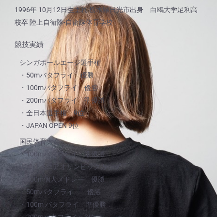
1996年 10月12日生まれ 栃木県日光市出身 白鴎大学足利高
校卒 陸上自衛隊-自衛隊体育学校
競技実績
シンガポールエージ選手権
・50mバタフライ 優勝
・100mバタフライ 優勝
・200mバタフライ 準優勝
・全日本選手権 9位
・JAPAN OPEN 9位
国民体育大会
・100mバタフライ 準優勝
JOCジュニアオリンピックカップ
・200m個人メドレー 優勝
・50mバタフライ 優勝
・100m バタフライ 準優勝