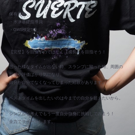
・200mバタフライ 3位
保有資格
・水泳基礎指導員
・OWS検定1級
【完璧】を目指すのではなく【成長】を目指そう！
思った様なタイムが出ない時、スランプに陥った時、周囲の
期待や評価ばかり気になり、
自分が自分でなくなってしまった経験があります。
ベストタイムを出したいのは今までの自分を超えたいから。
シンプルな考えでもう一度自分自身に挑戦してみよう！
全力でサポートします。