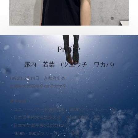
Profile
露内 若葉 (ツユウチ ワカバ)
1995年5月14日 京都府出身
京都外大西高校卒-東洋大学卒
選手実績
・ユニバーシアード競技大会 800mフリーリレー 3位
・日本選手権水泳競技大会 400m自由形 3位
・日本学生選手権水泳競技大会
400m・800ｍフリーリレー 優勝