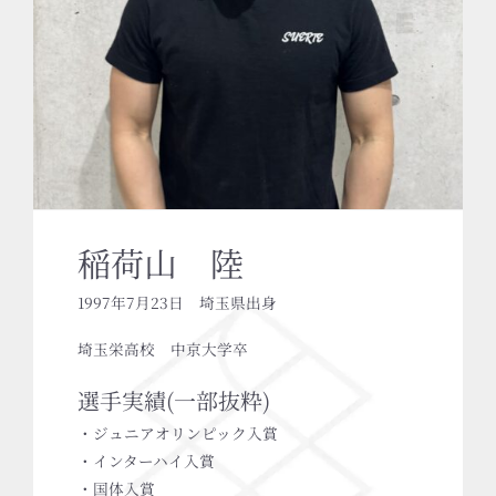
稲荷山 陸
1997年7月23日 埼玉県出身
埼玉栄高校 中京大学卒
選手実績(一部抜粋)
・ジュニアオリンピック入賞
・インターハイ入賞
・国体入賞