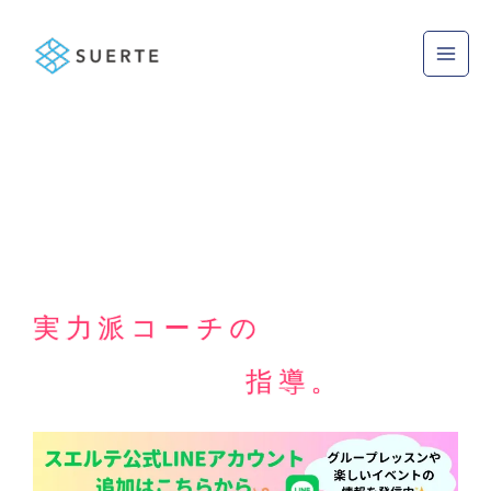
内
Main
容
Men
を
ス
キ
ッ
プ
実力派コーチの
マンツーマン
指導。