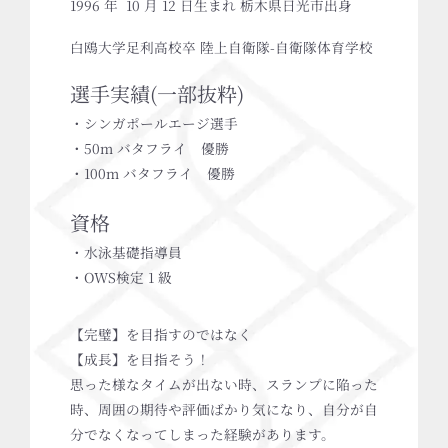
1996 年 10 月 12 日生まれ 栃木県日光市出身
白鴎大学足利高校卒 陸上自衛隊-自衛隊体育学校
選手実績(一部抜粋)
・シンガポールエージ選手
・50m バタフライ 優勝
・100m バタフライ 優勝
資格
・水泳基礎指導員
・OWS検定 1 級
【完璧】を目指すのではなく
【成長】を目指そう！
思った様なタイムが出ない時、スランプに陥った
時、周囲の期待や評価ばかり気になり、自分が自
分でなくなってしまった経験があります。