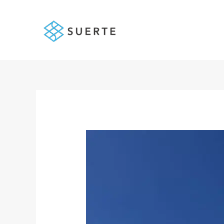
内
容
を
ス
キ
ッ
プ
投
稿
ナ
ビ
ゲ
ー
シ
ョ
ン